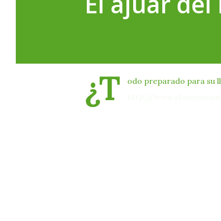
El ajuar del
¿T
odo preparado para su lle
http://www.planetamam