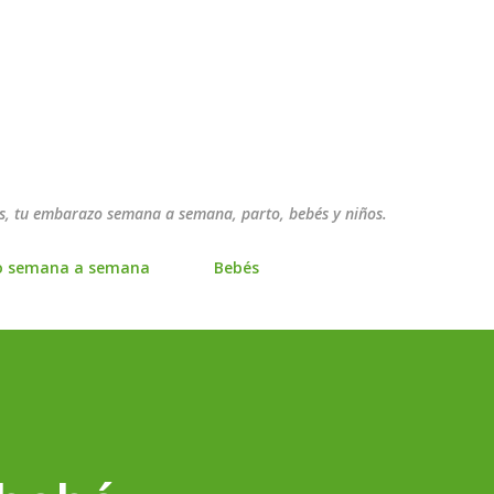
Ir al contenido principal
, tu embarazo semana a semana, parto, bebés y niños.
o semana a semana
Bebés