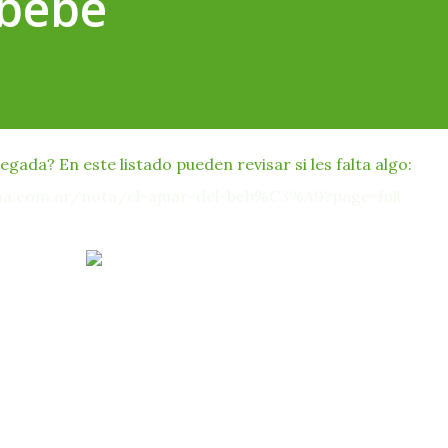
 bebé
gada? En este listado pueden revisar si les falta algo:
a.com.ar/nota/el-ajuar-del-beb%C3%A9?page=full