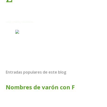
ciento restante se chupa el dedo o nada. El uso del chupete va
disminuyendo con la edad y debería suspenderse alrededor de los 2 años o
2 años y medio. ¿Cuáles son las ventajas y desventajas de este elemento tan
característico?
http://bit.ly/2kxK5HL
Entradas populares de este blog
Nombres de varón con F
Nombre Origen y Significado Fabián Ver Fabiano Ver Fabio