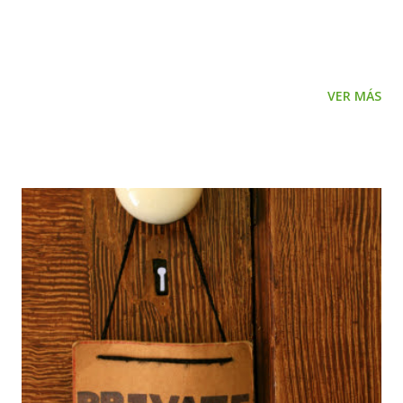
Ver Fabricio Ver Fabrizio Ver Facundo Ver Faisal Ver Falco
Ver Falcón Ver Fantino Ver Faraón Ver Farid Ver Faustino
Ver Fausto Ver Febo Ver Federico Ver Fedro Ver Feliciano
Ver Felipe Ver Félix Ver Fénix Ver Fenton Ver Ferdinando
VER MÁS
Ver Fergal Ver Fergus Ver Fermín Ver Fernán Ver
Fernando Ver Ferran Ver Fidel Ver Fidencio Ver Filemón
Ver Filiberto Ver Filipe Ver Filippo Ver Finn Ver Flavio Ver
Floreal Ver Florencio Ver Florentino Ver Florián Ver Floyd
Ver Flynn Ver Folco Ver Fortunato Ver Francesco Ver
Franchesco Ver Francis Ver Francisco Ver Franco Ver
Frank Ver Franklin Ver Franz Ver Fredd Ver Frederick Ver
Frits Ver Fritzy Ver Froilán Ver Fructuoso Ver Fulgencio
Ver Fulvio Ver