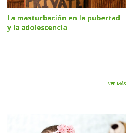
La masturbación en la pubertad
y la adolescencia
Alrededor de los 10 años un niño se convierte en
preadolescente y comienza a transitar cambios en su
cuerpo: crece el vello, cambia la voz y aparecen las
poluciones nocturnas en los varones. En las niñas crecen
las mamas, se ensancha las caderas y aparece la primera
VER MÁS
menstruación. También cambia el tamaño de los genitales y
crece el vello púbico. Junto a estos cambios, en la pubertad
se da un rebrote de la masturbación, acompañada de los
cambios hormonales que se dan con el crecimiento. En este
momento la masturbación es auto exploratoria, los chicos
necesitan explorar sus órganos sexuales que están