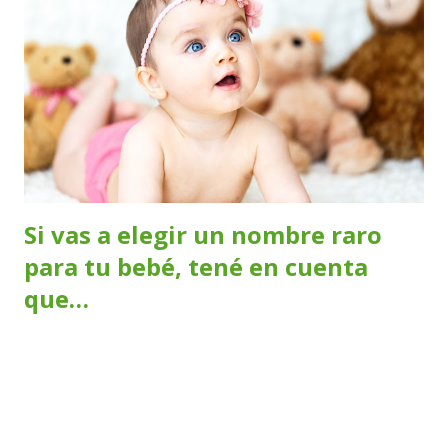
cambiando y van redescubriendo las sensaciones que estos
producen y que ya conocían desde su infancia. En la
pubertad la masturbación se produce mediante la
manipulación de los genitales, que conducirá a lograr
eyaculaciones en el varón y secreciones vaginales en la
mujer culminando en el orgasmo. En la adolescencia los
cambios corporales que se iniciaron en la pubertad se
acompa...
Si vas a elegir un nombre raro
para tu bebé, tené en cuenta
que…
Si nos encanta la idea de ponerle un nombre original a
nuestro bebé, lo mejor es anticiparnos a lo que puede
llegar a suceder: - Cuando no se escribe como se pronuncia
Hay algunos nombres “raros”, o no tan raros, que se