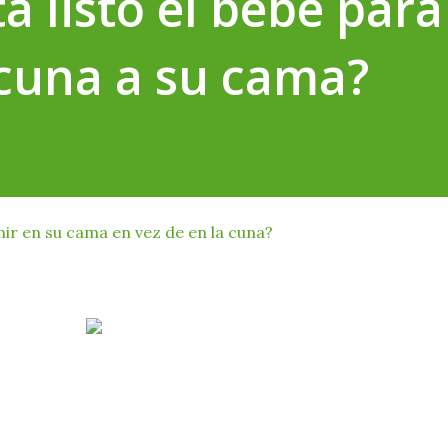
á listo el bebé para
 cuna a su cama?
r en su cama en vez de en la cuna?
el momento "ideal" para pasarlo, esta nota puede orientarla