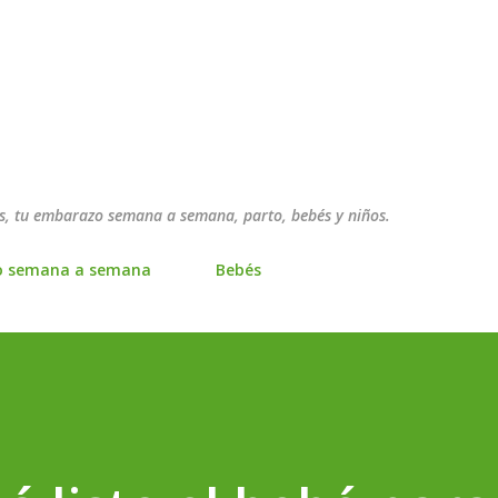
Ir al contenido principal
, tu embarazo semana a semana, parto, bebés y niños.
o semana a semana
Bebés