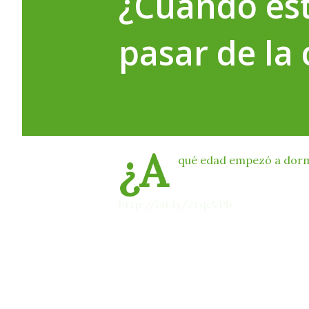
¿Cuándo est
pasar de la
¿A
qué edad empezó a dormi
Si se preguntan cuál es 
http://bit.ly/2rqcVPb