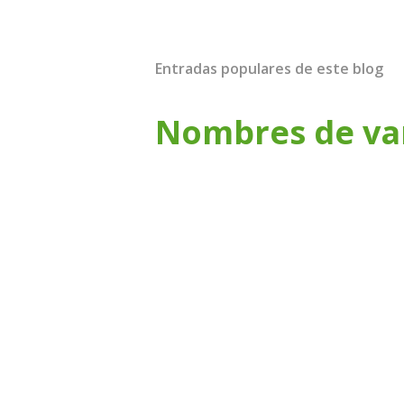
Entradas populares de este blog
Nombres de va
Nombre Origen y Significado Fabián 
Ver Facundo Ver Faisal Ver Falco Ve
Faustino Ver Fausto Ver Febo Ver Fe
Ver Fénix Ver Fenton Ver Ferdinand
Ver Fernando Ver Ferran Ver Fidel Ve
Ver Filippo Ver Finn Ver Flavio Ver 
Floyd Ver Flynn Ver Folco Ver Fort
Ver Francisco Ver Franco Ver Frank