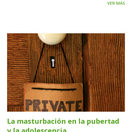
VER MÁS
Ver Fergal Ver Fergus Ver Fermín Ver Fernán Ver
Fernando Ver Ferran Ver Fidel Ver Fidencio Ver Filemón
Ver Filiberto Ver Filipe Ver Filippo Ver Finn Ver Flavio Ver
Floreal Ver Florencio Ver Florentino Ver Florián Ver Floyd
Ver Flynn Ver Folco Ver Fortunato Ver Francesco Ver
Franchesco Ver Francis Ver Francisco Ver Franco Ver
Frank Ver Franklin Ver Franz Ver Fredd Ver Frederick Ver
Frits Ver Fritzy Ver Froilán Ver Fructuoso Ver Fulgencio
Ver Fulvio Ver
La masturbación en la pubertad
y la adolescencia