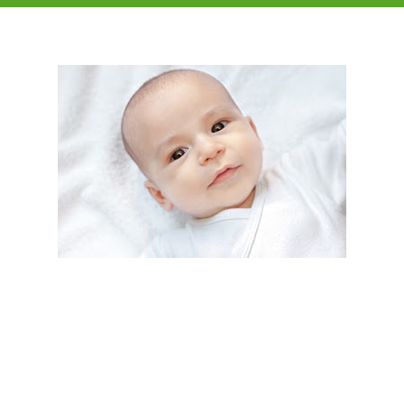
¿Qué es el síndrome de muerte súbita del bebé?
El Síndrome de Muerte Súbita del Lactante (SMSL), también conocido como
Síndrome de Muerte Súbita del Bebé, o “muerte en cuna”, es un diagnóstico
al que se arriba cuando un bebé menor de un año fallece repentinamente
por causas que no se pueden determinar, incluso luego de haber realizado