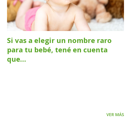
eyaculaciones en el varón y secreciones vaginales en la
mujer culminando en el orgasmo. En la adolescencia los
cambios corporales que se iniciaron en la pubertad se
acompa...
Si vas a elegir un nombre raro
para tu bebé, tené en cuenta
que…
Si nos encanta la idea de ponerle un nombre original a
nuestro bebé, lo mejor es anticiparnos a lo que puede
llegar a suceder: - Cuando no se escribe como se pronuncia
Hay algunos nombres “raros”, o no tan raros, que se
escriben de una manera y se pronuncian de otra,
VER MÁS
dependiendo el idioma o el país donde se los utilice. Como
por ejemplo, Joel , Joan , , Brian , Giuliana ,etc. En estos