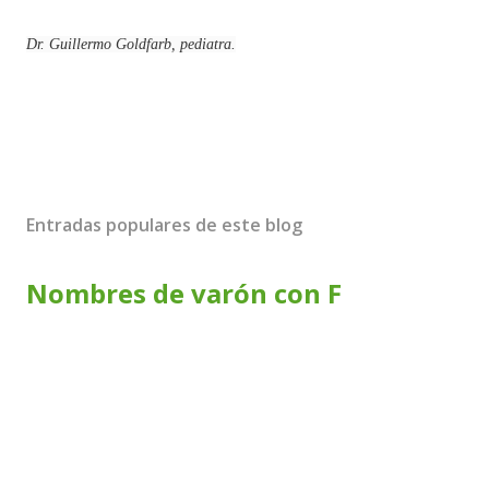
un parto prematuro o de un bebé con bajo peso al nacer.
Dr. Guillermo Goldfarb, pediatra.
Entradas populares de este blog
Nombres de varón con F
Nombre Origen y Significado Fabián Ver Fabiano Ver Fabio
Ver Fabricio Ver Fabrizio Ver Facundo Ver Faisal Ver Falco
Ver Falcón Ver Fantino Ver Faraón Ver Farid Ver Faustino
Ver Fausto Ver Febo Ver Federico Ver Fedro Ver Feliciano
Ver Felipe Ver Félix Ver Fénix Ver Fenton Ver Ferdinando