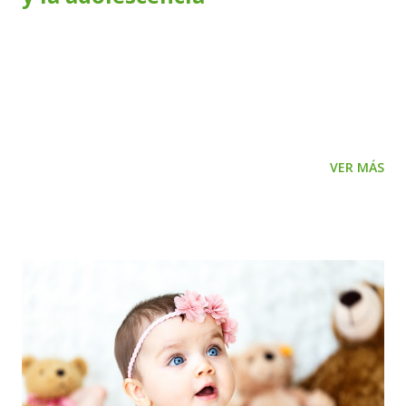
Alrededor de los 10 años un niño se convierte en
preadolescente y comienza a transitar cambios en su
cuerpo: crece el vello, cambia la voz y aparecen las
poluciones nocturnas en los varones. En las niñas crecen
las mamas, se ensancha las caderas y aparece la primera
VER MÁS
menstruación. También cambia el tamaño de los genitales y
crece el vello púbico. Junto a estos cambios, en la pubertad
se da un rebrote de la masturbación, acompañada de los
cambios hormonales que se dan con el crecimiento. En este
momento la masturbación es auto exploratoria, los chicos
necesitan explorar sus órganos sexuales que están
cambiando y van redescubriendo las sensaciones que estos
producen y que ya conocían desde su infancia. En la
pubertad la masturbación se produce mediante la
manipulación de los genitales, que conducirá a lograr