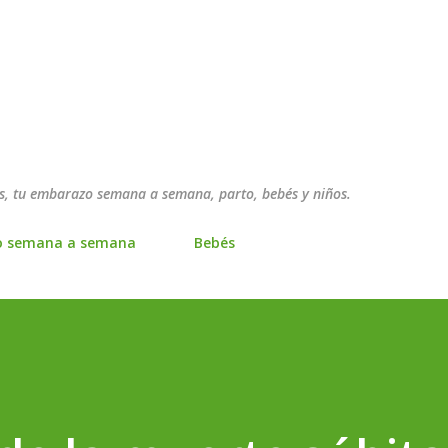
Ir al contenido principal
, tu embarazo semana a semana, parto, bebés y niños.
o semana a semana
Bebés