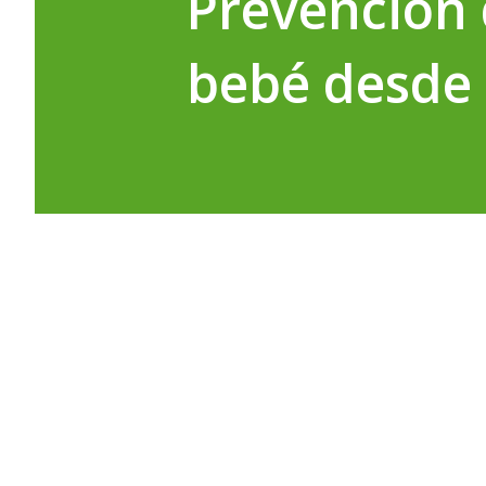
Prevención 
bebé desde
El Síndrome de Muerte Súbita del L
padres y con causas diversas que, e
Este síndrome es un diagnóstico al 
repentinamente por causas que no s
exhaustiva investigación médica y leg
del bebé, etc. Si bien no hay manera 