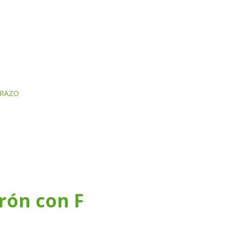
Fuente: Sociedad Argentina de Pediat
ARAZO
rón con F