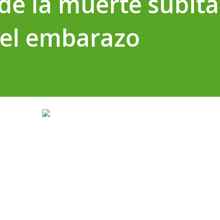
de la muerte súbita
 el embarazo
actante (SMSL) es un hecho que preocupa a la mayoría de l
n muchos casos, son difíciles de determinar.
que se arriba cuando un bebé menor de un año fallece
e pueden determinar, incluso luego de haber realizado un
al que incluya una autopsia, la revisión de la historia clíni
de prevenirlo, es posible reducir los riesgos incluso desde 