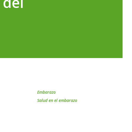
 del
os
Etiquetas
Embarazo
Salud en el embarazo
a
ca
el