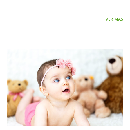
poluciones nocturnas en los varones. En las niñas crecen
las mamas, se ensancha las caderas y aparece la primera
VER MÁS
menstruación. También cambia el tamaño de los genitales y
crece el vello púbico. Junto a estos cambios, en la pubertad
se da un rebrote de la masturbación, acompañada de los
cambios hormonales que se dan con el crecimiento. En este
momento la masturbación es auto exploratoria, los chicos
necesitan explorar sus órganos sexuales que están
cambiando y van redescubriendo las sensaciones que estos
producen y que ya conocían desde su infancia. En la
pubertad la masturbación se produce mediante la
manipulación de los genitales, que conducirá a lograr
eyaculaciones en el varón y secreciones vaginales en la
mujer culminando en el orgasmo. En la adolescencia los
cambios corporales que se iniciaron en la pubertad se
acompa...