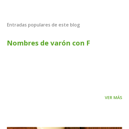
Entradas populares de este blog
Nombres de varón con F
Nombre Origen y Significado Fabián Ver Fabiano Ver Fabio
Ver Fabricio Ver Fabrizio Ver Facundo Ver Faisal Ver Falco
Ver Falcón Ver Fantino Ver Faraón Ver Farid Ver Faustino
Ver Fausto Ver Febo Ver Federico Ver Fedro Ver Feliciano
Ver Felipe Ver Félix Ver Fénix Ver Fenton Ver Ferdinando
VER MÁS
Ver Fergal Ver Fergus Ver Fermín Ver Fernán Ver
Fernando Ver Ferran Ver Fidel Ver Fidencio Ver Filemón
Ver Filiberto Ver Filipe Ver Filippo Ver Finn Ver Flavio Ver
Floreal Ver Florencio Ver Florentino Ver Florián Ver Floyd