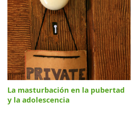
Ver Flynn Ver Folco Ver Fortunato Ver Francesco Ver
Franchesco Ver Francis Ver Francisco Ver Franco Ver
Frank Ver Franklin Ver Franz Ver Fredd Ver Frederick Ver
Frits Ver Fritzy Ver Froilán Ver Fructuoso Ver Fulgencio
Ver Fulvio Ver
La masturbación en la pubertad
y la adolescencia
Alrededor de los 10 años un niño se convierte en
preadolescente y comienza a transitar cambios en su
cuerpo: crece el vello, cambia la voz y aparecen las