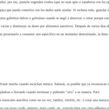
nedor, por eso, ponerle vegetales crudos (que no sean apio o zanahoria con los q
. para que pueda comerlos con los dedos suele ayudar. Si rechaza todo, guardar e
oma galletitas dulces o golosinas cuando se negó a almorzar o cenar porque est
s vacías y disminuye su deseo por alimentos nutritivos. Después de varios días d
sin presionarlo a consumir uno específico en un momento determinado, la dieta 
disfrutar mucho cuando escuchan música. Además, es posible que ya reconozcan s
ejándose o llorando cuando terminan y pidiendo “otra” a su manera. Para
 musicales sencillos como un toc-toc, tambor, xilofón, etc. o crear una maraca
nar con arroz crudo, lentejas, maíz crudo, etc. (cerrala bien con cinta adhesiva p