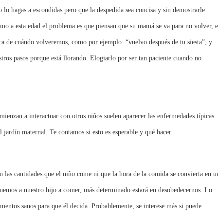
 no lo hagas a escondidas pero que la despedida sea concisa y sin demostrarle
omo a esta edad el problema es que piensan que su mamá se va para no volver, e
rca de cuándo volveremos, como por ejemplo: “vuelvo después de tu siesta”; y
tros pasos porque está llorando. Elogiarlo por ser tan paciente cuando no
enzan a interactuar con otros niños suelen aparecer las enfermedades típicas
al jardín maternal. Te contamos si esto es esperable y qué hacer.
 las cantidades que el niño come ni que la hora de la comida se convierta en u
guemos a nuestro hijo a comer, más determinado estará en desobedecernos. Lo
limentos sanos para que él decida. Probablemente, se interese más si puede