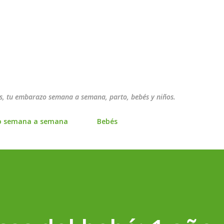
Ir al contenido principal
, tu embarazo semana a semana, parto, bebés y niños.
o semana a semana
Bebés