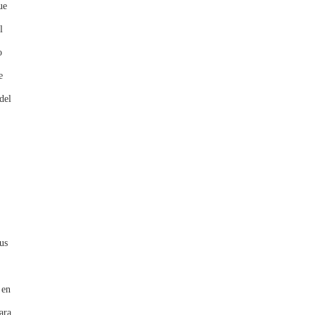
ue
l
o
e
del
us
 en
ara