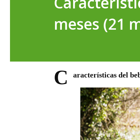
Característi
meses (21 
C
aracterísticas del be