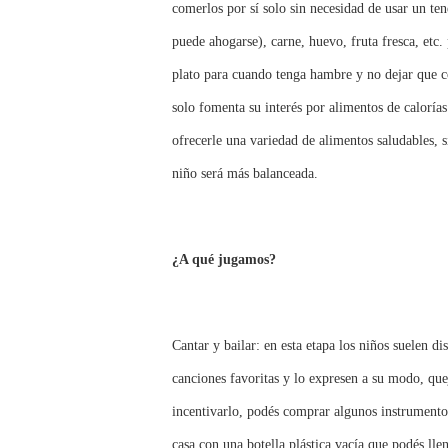
comerlos por sí solo sin necesidad de usar un te
puede ahogarse), carne, huevo, fruta fresca, etc
plato para cuando tenga hambre y no dejar que c
solo fomenta su interés por alimentos de caloría
ofrecerle una variedad de alimentos saludables, 
niño será más balanceada.
¿A qué jugamos?
Cantar y bailar: en esta etapa los niños suelen 
canciones favoritas y lo expresen a su modo, qu
incentivarlo, podés comprar algunos instrumentos
casa con una botella plástica vacía que podés lle