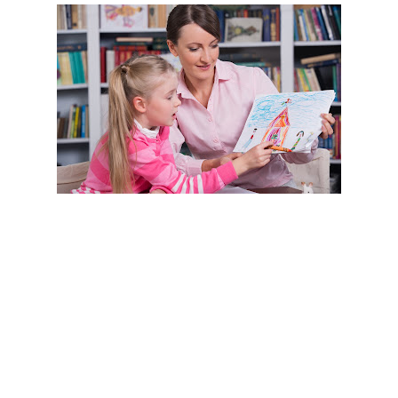
Puede ser que tu hijo, ahora más grande, quiera pasar tiempo a solas y, de
hecho, su capacidad para concentrarse en el juego puede hacer que pase
más de una hora enfrascado en una actividad.
Más allá de estos momentos en soledad, hay muchas propuestas para hacer
en familia que le pueden interesar ahora que está más grande y disfruta de
cosas como investigar, coleccionar, experimentar, curiosear: