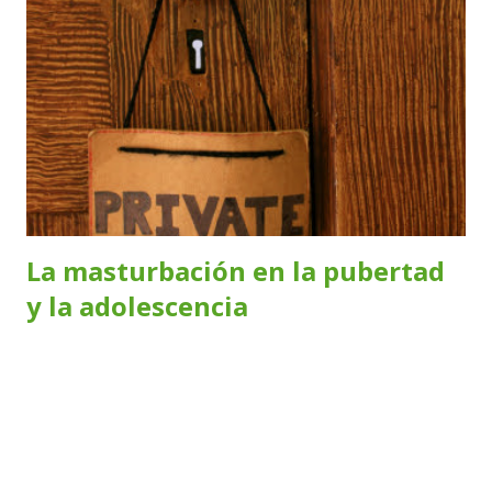
Frank Ver Franklin Ver Franz Ver Fredd Ver Frederick Ver
Frits Ver Fritzy Ver Froilán Ver Fructuoso Ver Fulgencio
Ver Fulvio Ver
La masturbación en la pubertad
y la adolescencia
Alrededor de los 10 años un niño se convierte en
preadolescente y comienza a transitar cambios en su
cuerpo: crece el vello, cambia la voz y aparecen las
poluciones nocturnas en los varones. En las niñas crecen