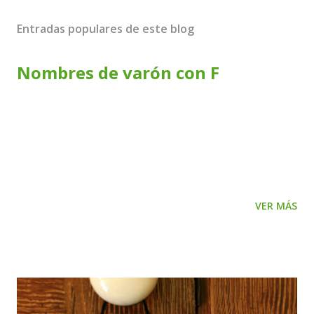
Entradas populares de este blog
Nombres de varón con F
Nombre Origen y Significado Fabián Ver Fabiano Ver Fabio
Ver Fabricio Ver Fabrizio Ver Facundo Ver Faisal Ver Falco
Ver Falcón Ver Fantino Ver Faraón Ver Farid Ver Faustino
Ver Fausto Ver Febo Ver Federico Ver Fedro Ver Feliciano
Ver Felipe Ver Félix Ver Fénix Ver Fenton Ver Ferdinando
VER MÁS
Ver Fergal Ver Fergus Ver Fermín Ver Fernán Ver
Fernando Ver Ferran Ver Fidel Ver Fidencio Ver Filemón
Ver Filiberto Ver Filipe Ver Filippo Ver Finn Ver Flavio Ver
Floreal Ver Florencio Ver Florentino Ver Florián Ver Floyd
Ver Flynn Ver Folco Ver Fortunato Ver Francesco Ver
Franchesco Ver Francis Ver Francisco Ver Franco Ver