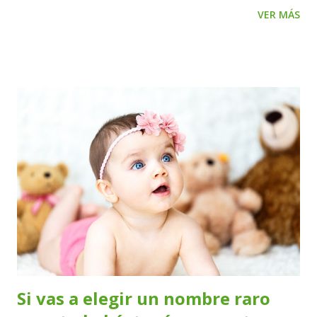
las mamas, se ensancha las caderas y aparece la primera
VER MÁS
menstruación. También cambia el tamaño de los genitales y
crece el vello púbico. Junto a estos cambios, en la pubertad
se da un rebrote de la masturbación, acompañada de los
cambios hormonales que se dan con el crecimiento. En este
momento la masturbación es auto exploratoria, los chicos
necesitan explorar sus órganos sexuales que están
cambiando y van redescubriendo las sensaciones que estos
producen y que ya conocían desde su infancia. En la
pubertad la masturbación se produce mediante la
manipulación de los genitales, que conducirá a lograr
eyaculaciones en el varón y secreciones vaginales en la
mujer culminando en el orgasmo. En la adolescencia los
cambios corporales que se iniciaron en la pubertad se
acompa...
Si vas a elegir un nombre raro